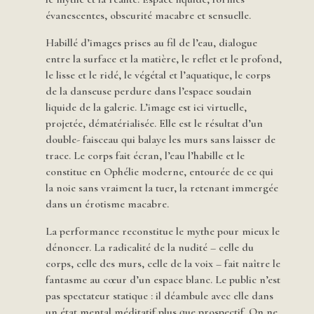
évanescentes, obscurité macabre et sensuelle.
Habillé d’images prises au fil de l’eau, dialogue
entre la surface et la matière, le reflet et le profond,
le lisse et le ridé, le végétal et l’aquatique, le corps
de la danseuse perdure dans l’espace soudain
liquide de la galerie. L’image est ici virtuelle,
projetée, dématérialisée. Elle est le résultat d’un
double- faisceau qui balaye les murs sans laisser de
trace. Le corps fait écran, l’eau l’habille et le
constitue en Ophélie moderne, entourée de ce qui
la noie sans vraiment la tuer, la retenant immergée
dans un érotisme macabre.
La performance reconstitue le mythe pour mieux le
dénoncer. La radicalité de la nudité – celle du
corps, celle des murs, celle de la voix – fait naître le
fantasme au cœur d’un espace blanc. Le public n’est
pas spectateur statique : il déambule avec elle dans
un état mental méditatif plus que prospectif. On ne