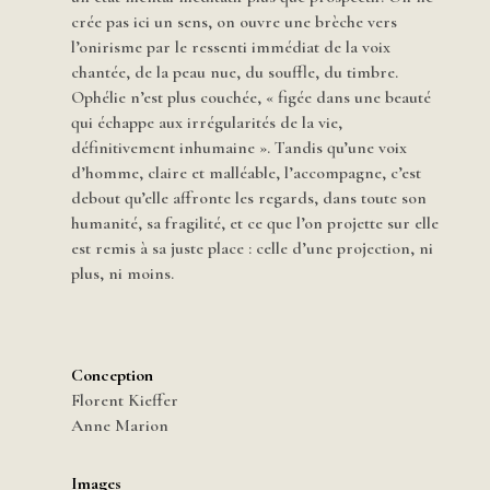
crée pas ici un sens, on ouvre une brèche vers
l’onirisme par le ressenti immédiat de la voix
chantée, de la peau nue, du souffle, du timbre.
Ophélie n’est plus couchée, « figée dans une beauté
qui échappe aux irrégularités de la vie,
définitivement inhumaine ». Tandis qu’une voix
d’homme, claire et malléable, l’accompagne, c’est
debout qu’elle affronte les regards, dans toute son
humanité, sa fragilité, et ce que l’on projette sur elle
est remis à sa juste place : celle d’une projection, ni
plus, ni moins.
Conception
Florent Kieffer
Anne Marion
Images