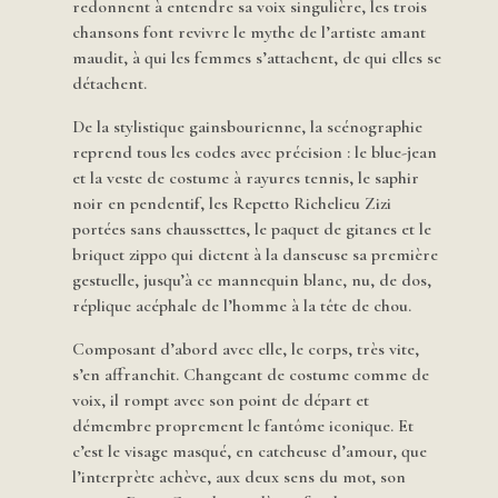
redonnent à entendre sa voix singulière, les trois
chansons font revivre le mythe de l’artiste amant
maudit, à qui les femmes s’attachent, de qui elles se
détachent.
De la stylistique gainsbourienne, la scénographie
reprend tous les codes avec précision : le blue-jean
et la veste de costume à rayures tennis, le saphir
noir en pendentif, les Repetto Richelieu Zizi
portées sans chaussettes, le paquet de gitanes et le
briquet zippo qui dictent à la danseuse sa première
gestuelle, jusqu’à ce mannequin blanc, nu, de dos,
réplique acéphale de l’homme à la tête de chou.
Composant d’abord avec elle, le corps, très vite,
s’en affranchit. Changeant de costume comme de
voix, il rompt avec son point de départ et
démembre proprement le fantôme iconique. Et
c’est le visage masqué, en catcheuse d’amour, que
l’interprète achève, aux deux sens du mot, son