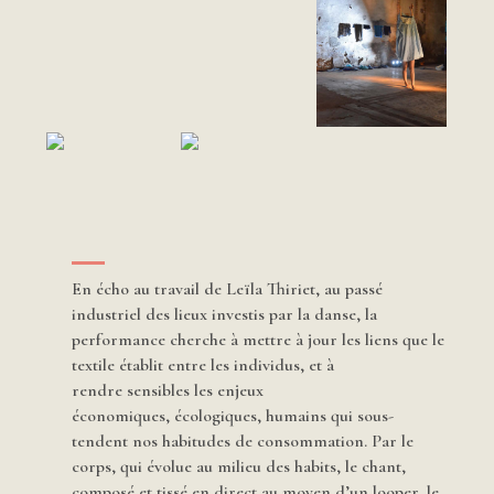
En écho au travail de Leïla Thiriet, au passé
industriel des lieux investis par la danse, la
performance cherche à mettre à jour les liens que le
textile établit entre les individus, et à
rendre sensibles les enjeux
économiques, écologiques, humains qui sous-
tendent nos habitudes de consommation. Par le
corps, qui évolue au milieu des habits, le chant,
composé et tissé en direct au moyen d’un looper, le