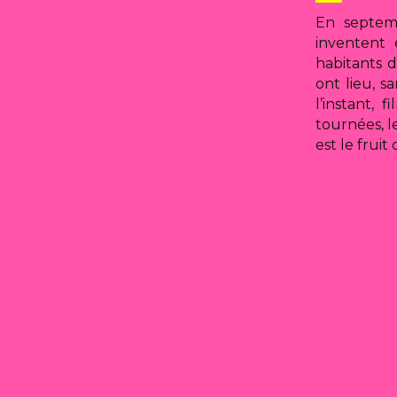
En septemb
inventent
habitants 
ont lieu, s
l’instant, 
tournées, l
est le frui